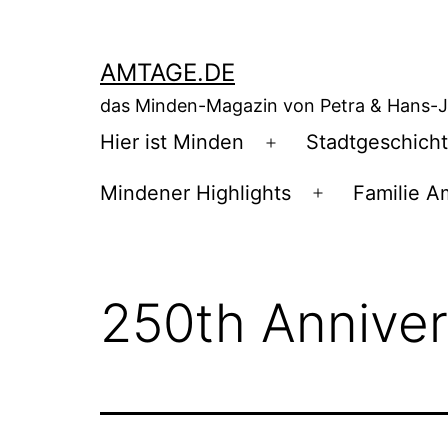
Zum
Inhalt
AMTAGE.DE
springen
das Minden-Magazin von Petra & Hans-
Hier ist Minden
Stadtgeschich
Menü
öffnen
Mindener Highlights
Familie A
Menü
öffnen
250th Anniver