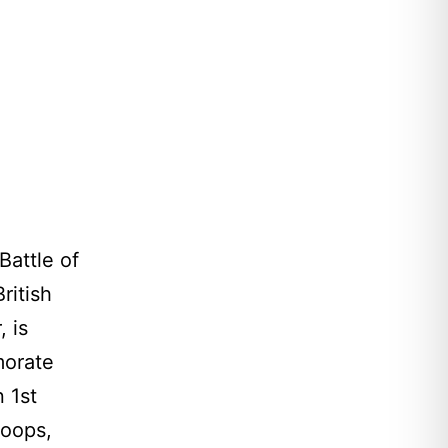
attle of
ritish
 is
morate
n 1st
roops,