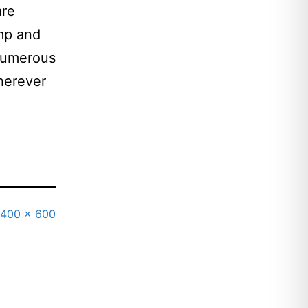
are
mp and
 Numerous
wherever
Originalgröße
400 × 600