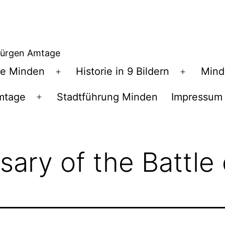
Jürgen Amtage
te Minden
Historie in 9 Bildern
Mind
Menü
Menü
öffnen
öffnen
mtage
Stadtführung Minden
Impressum
Menü
öffnen
sary of the Battle