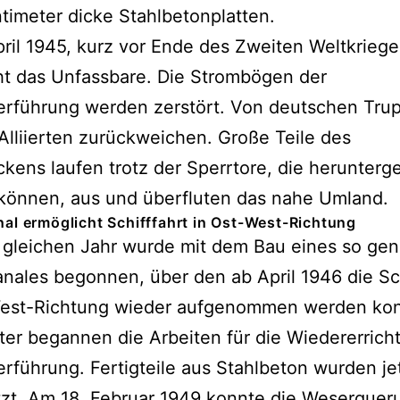
timeter dicke Stahlbetonplatten.
ril 1945, kurz vor Ende des Zweiten Weltkrieg
ht das Unfassbare. Die Strombögen der
erführung werden zerstört. Von deutschen Trup
Alliierten zurückweichen. Große Teile des
kens laufen trotz der Sperrtore, die herunterg
können, aus und überfluten das nahe Umland.
al ermöglicht Schifffahrt in Ost-West-Richtung
 gleichen Jahr wurde mit dem Bau eines so ge
nales begonnen, über den ab April 1946 die Sch
West-Richtung wieder aufgenommen werden kon
ter begannen die Arbeiten für die Wiedererrich
rführung. Fertigteile aus Stahlbeton wurden je
zt. Am 18. Februar 1949 konnte die Weserquer