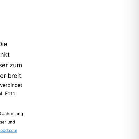
Die
enkt
ser zum
r breit.
3 Jahre lang
ser und
Dodd.com