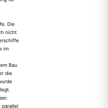
e
fe. Die
ch nicht
rschiffe
e im
 dem Bau
r die
wurde
legt.
ser.
parallel