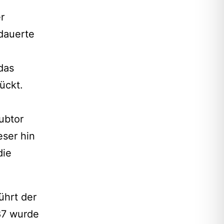
r
dauerte
das
ückt.
ubtor
ser hin
die
ührt der
87 wurde