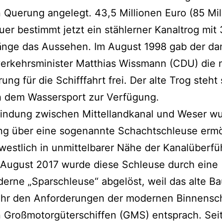
n Querung angelegt. 43,5 Millionen Euro (85 Mil
uer bestimmt jetzt ein stählerner Kanaltrog mit
änge das Aussehen. Im August 1998 gab der da
erkehrsminister Matthias Wissmann (CDU) die 
ung für die Schifffahrt frei. Der alte Trog steht 
h dem Wassersport zur Verfügung.
bindung zwischen Mittellandkanal und Weser w
ng über eine sogenannte Schachtschleuse ermö
westlich in unmittelbarer Nähe der Kanalüberf
m August 2017 wurde diese Schleuse durch eine
rne „Sparschleuse“ abgelöst, weil das alte B
ehr den Anforderungen der modernen Binnenschi
n Großmotorgüterschiffen (GMS) entsprach. Sei