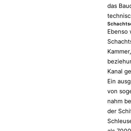
das Baud
technisc
Schachts
Ebenso w
Schachts
Kammer, 
beziehu
Kanal ge
Ein aus
von sog
nahm be
der Schi
Schleus