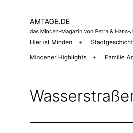
Zum
Inhalt
AMTAGE.DE
springen
das Minden-Magazin von Petra & Hans-
Hier ist Minden
Stadtgeschich
Menü
öffnen
Mindener Highlights
Familie A
Menü
öffnen
Wasserstraße