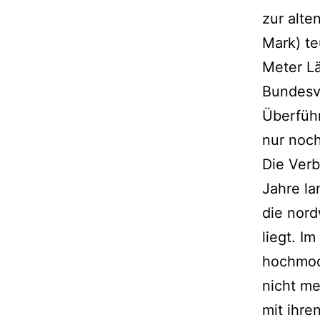
zur alte
Mark) te
Meter L
Bundesv
Überführ
nur noc
Die Ver
Jahre la
die nord
liegt. I
hochmode
nicht m
mit ihre