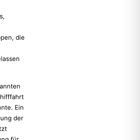
es,
pen, die
elassen
nannten
ifffahrt
nte. Ein
tung der
tzt
ung für