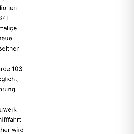
lionen
 341
malige
neue
seither
urde 103
glicht,
ührung
auwerk
fffahrt
ther wird