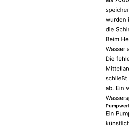
als 700
speiche
wurden 
die Schl
Beim He
Wasser 
Die feh
Mittella
schließ
ab. Ein 
Wassersp
Pumpwerk
Ein Pump
künstlic