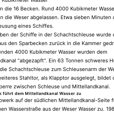
0 Kubikmeter Wasser
rn die 16 Becken. Rund 4000 Kubikmeter Wasse
in die Weser abgelassen. Etwa sieben Minuten 
eusung eines Schiffes.
ben der Schiffe in der Schachtschleuse wurde 
aus den Sparbecken zurück in die Kammer gedr
lenden 4000 Kubikmeter Wasser wurden dem
ndkanal “abgezapft”. Ein 63 Tonnen schweres H
t die Schachtschleuse zum Schleusenarm der We
weiteres Stahltor, als Klapptor ausgelegt, bildet 
erre zwischen Schleuse und Mittellandkanal.
 führt dem Mittellandkanal Wasser zu
werk auf der südlichen Mittellandkanal-Seite f
hen Wasserstraße aus der Weser Wasser zu. 19