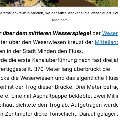
rstraßenkreuz in Minden, wo der Mittellandkanal die Weser quert. Fo
Dodd.com
r über dem mittleren Wasserspiegel
der
Weser
ter über den Weserwiesen kreuzt der
Mittellan
ten in der Stadt Minden den Fluss.
de die erste Kanalüberführung nach fast dreijä
fertiggestellt. 370 Meter lang überbrückt die
cke die Weserwiesen und das eigentliche Fluss
eit ist der Trog dieser Brücke. Drei Meter beträ
efe. Eine mit Asphaltpappe beklebte, zwei Mill
eihaut dichtete den Trog ab. Aufgetragen wur
n Zentimeter dicke Tonschicht. Darauf gelager