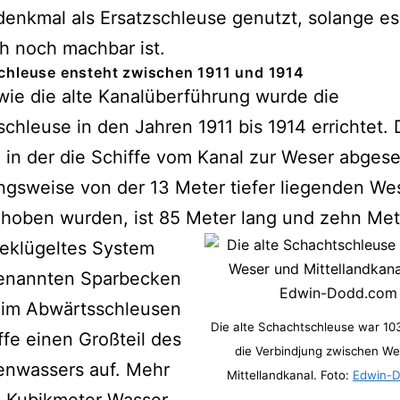
enkmal als Ersatzschleuse genutzt, solange es
h noch machbar ist.
chleuse ensteht zwischen 1911 und 1914
ie die alte Kanalüberführung wurde die
chleuse in den Jahren 1911 bis 1914 errichtet. 
in der die Schiffe vom Kanal zur Weser abges
ngsweise von der 13 Meter tiefer liegenden We
hoben wurden, ist 85 Meter lang und zehn Mete
geklügeltes System
enannten Sparbecken
im Abwärtsschleusen
Die alte Schachtschleuse war 10
ffe einen Großteil des
die Verbindjung zwischen We
enwassers auf. Mehr
Mittellandkanal. Foto:
Edwin-