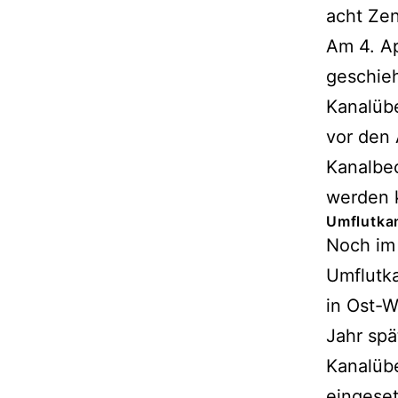
acht Zen
Am 4. Ap
geschie
Kanalüb
vor den 
Kanalbec
werden 
Umflutkan
Noch im
Umflutka
in Ost-
Jahr spä
Kanalübe
eingeset