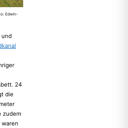
to: Edwin-
und
dkanal
hriger
bett. 24
gt die
imeter
de zudem
t waren