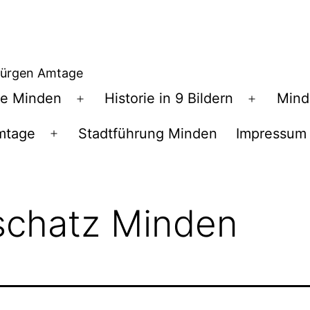
Jürgen Amtage
te Minden
Historie in 9 Bildern
Mind
Menü
Menü
öffnen
öffnen
mtage
Stadtführung Minden
Impressum
Menü
öffnen
chatz Minden