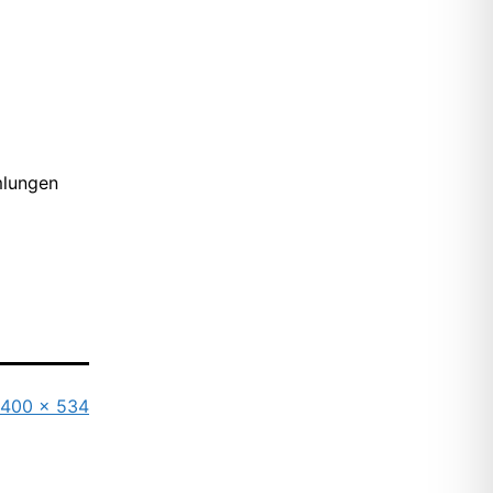
mlungen
Originalgröße
400 × 534