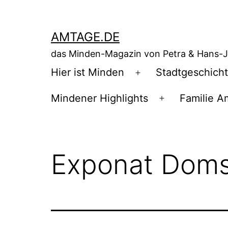
Zum
Inhalt
AMTAGE.DE
springen
das Minden-Magazin von Petra & Hans-
Hier ist Minden
Stadtgeschich
Menü
öffnen
Mindener Highlights
Familie A
Menü
öffnen
Exponat Doms