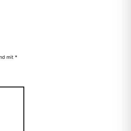
ind mit
*