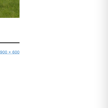
Originalgröße
900 × 600