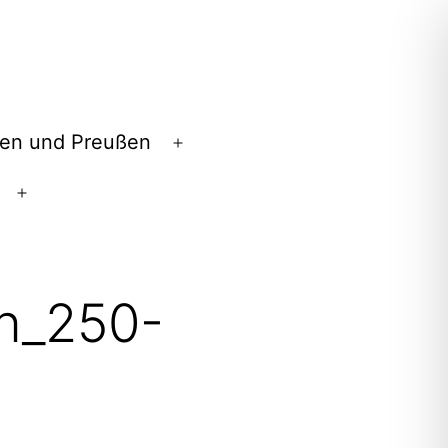
en und Preußen
Menü
öffnen
Menü
öffnen
en_250-