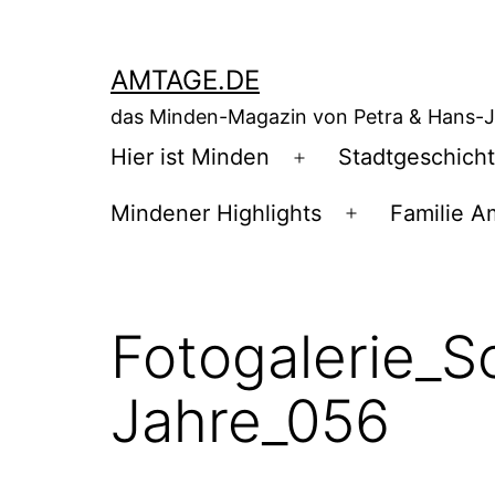
Zum
Inhalt
AMTAGE.DE
springen
das Minden-Magazin von Petra & Hans-
Hier ist Minden
Stadtgeschich
Menü
öffnen
Mindener Highlights
Familie A
Menü
öffnen
Fotogalerie_S
Jahre_056