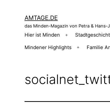
Zum
Inhalt
AMTAGE.DE
springen
das Minden-Magazin von Petra & Hans-
Hier ist Minden
Stadtgeschich
Menü
öffnen
Mindener Highlights
Familie A
Menü
öffnen
socialnet_twit