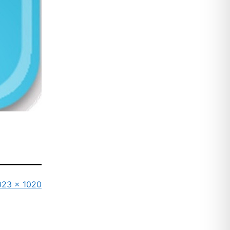
riginalgröße
023 × 1020