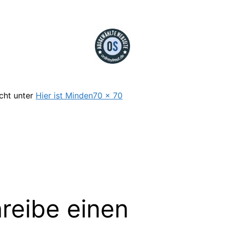
Originalgröße
icht unter
Hier ist Minden
70 × 70
reibe einen