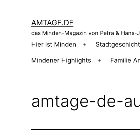
Zum
Inhalt
AMTAGE.DE
springen
das Minden-Magazin von Petra & Hans-
Hier ist Minden
Stadtgeschich
Menü
öffnen
Mindener Highlights
Familie A
Menü
öffnen
amtage-de-au