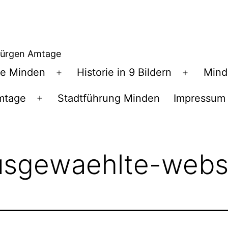
Jürgen Amtage
te Minden
Historie in 9 Bildern
Mind
Menü
Menü
öffnen
öffnen
mtage
Stadtführung Minden
Impressum
Menü
öffnen
sgewaehlte-webs